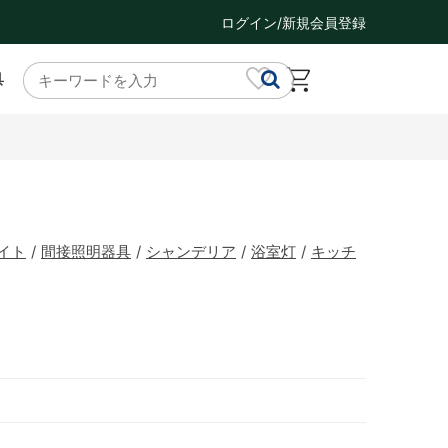
ログイン/新規会員登録
具
イト
/
間接照明器具
/
シャンデリア
/
浴室灯
/
キッチ