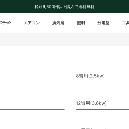
税込6,600円以上購入で送料無料
ｲﾝﾀｰﾎﾝ
エアコン
換気扇
照明
分電盤
工
8畳用(2.5kw)
12畳用(3.6kw)