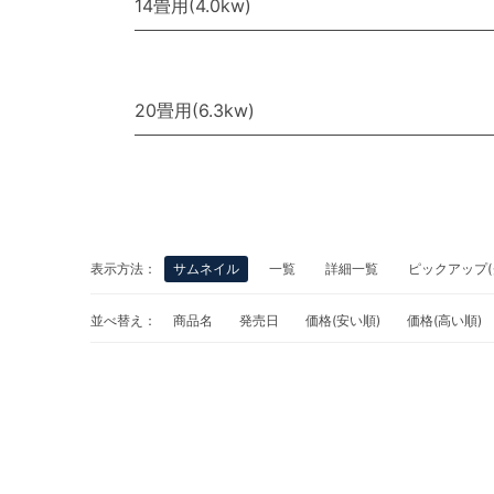
14畳用(4.0kw)
20畳用(6.3kw)
表示方法：
サムネイル
一覧
詳細一覧
ピックアップ(
並べ替え：
商品名
発売日
価格(安い順)
価格(高い順)