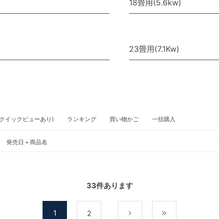
18畳用(5.6kw)
23畳用(7.1Kw)
クイックビューあり)
ランキング
買い物かご
一括購入
発売日＋商品名
33
件あります
1
2
次
最後