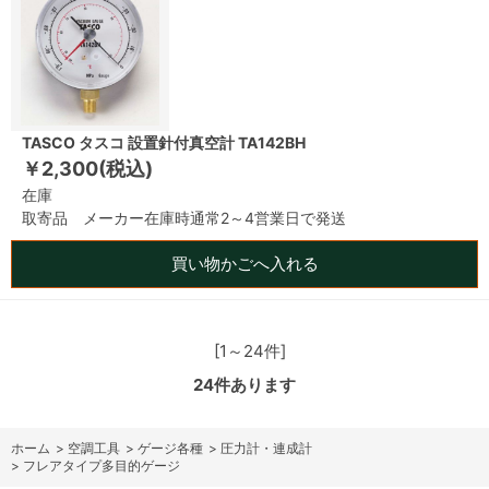
TASCO タスコ 設置針付真空計 TA142BH
￥2,300(税込)
在庫
取寄品 メーカー在庫時通常2～4営業日で発送
買い物かごへ入れる
[1～24件]
24
件あります
ホーム
>
空調工具
>
ゲージ各種
>
圧力計・連成計
>
フレアタイプ多目的ゲージ