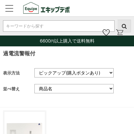
キーワードから探す
6600
以上購入で送料無料
円
過電流警報付
表示方法
並べ替え