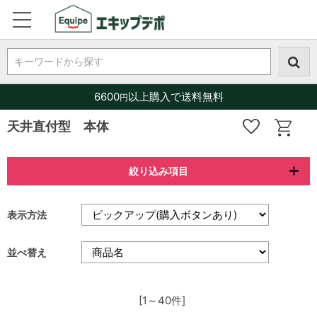
キーワードから探す
6600
以上購入で送料無料
円
天井直付型 本体
絞り込み項目
表示方法
並べ替え
[1～40件]