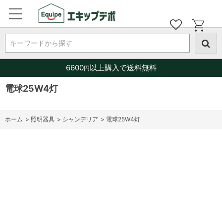
キーワードから探す
6600
以上購入で送料無料
円
電球25W4灯
ホーム
>
照明器具
>
シャンデリア
>
電球25W4灯