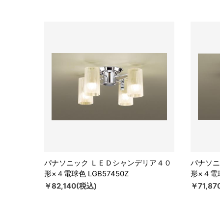
パナソニック ＬＥＤシャンデリア４０
パナソニ
形×４電球色 LGB57450Z
形×４電球
￥82,140(税込)
￥71,87