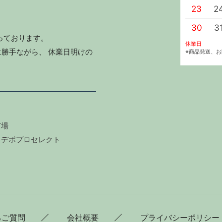
23
2
30
3
っております。
休業日
勝手ながら、 休業日明けの
※商品発送、
市場
キデポプロセレクト
るご質問
会社概要
プライバシーポリシー