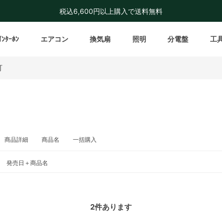
税込6,600円以上購入で送料無料
ｲﾝﾀｰﾎﾝ
エアコン
換気扇
照明
分電盤
工
灯
商品詳細
商品名
一括購入
発売日＋商品名
2
件あります