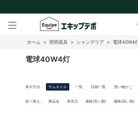
ホーム
>
照明器具
>
シャンデリア
>
電球40W4
電球40W4灯
表示方法：
サムネイル
一覧
詳細一覧
買い物かご
並べ替え：
商品名
発売日
価格(安い順)
価格(高い順)