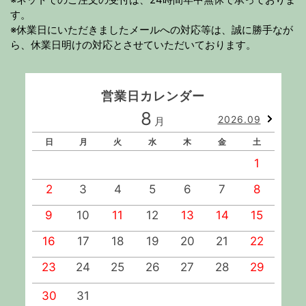
す。
※休業日にいただきましたメールへの対応等は、誠に勝手なが
ら、休業日明けの対応とさせていただいております。
営業日カレンダー
8
2026.09
月
日
月
火
水
木
金
土
1
2
3
4
5
6
7
8
9
10
11
12
13
14
15
1
16
17
18
19
20
21
22
2
23
24
25
26
27
28
29
2
30
31