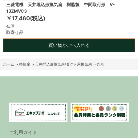
三菱電機 天井埋込形換気扇 樹脂製 中間取付形 V-
13ZMVC3
￥17,460(税込)
在庫
取寄せ品
買い物かごへ入れる
ホーム
>
換気扇
>
天井埋込形換気扇/ダクト用換気扇
>
丸形
ご利用ガイド