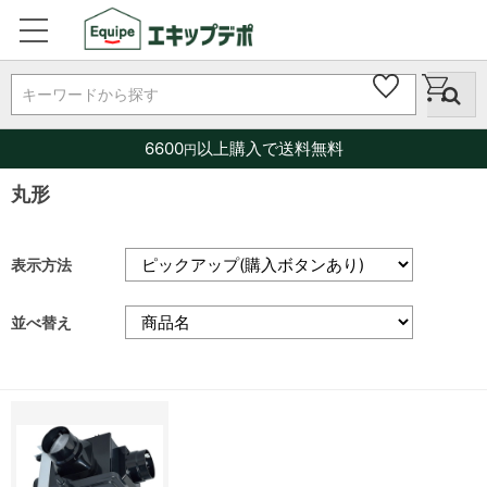
キーワードから探す
6600
以上購入で送料無料
円
丸形
表示方法
並べ替え