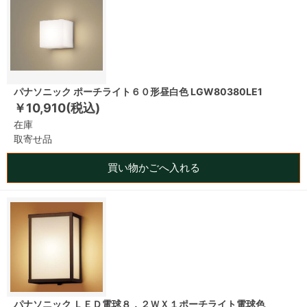
パナソニック ポーチライト６０形昼白色 LGW80380LE1
￥10,910(税込)
在庫
取寄せ品
買い物かごへ入れる
パナソニック ＬＥＤ電球８．２ＷＸ１ポーチライト電球色