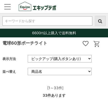
キーワードから探す
6600
以上購入で送料無料
円
電球60形ポーチライト
表示方法
並べ替え
[1～33件]
33
件あります