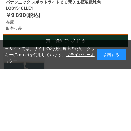
パナソニック スポットライト６０形Ｘ１拡散電球色
LGS1510LLE1
￥9,890(税込)
在庫
取寄せ品
買い物かごへ入れる
当サイトでは、サイトの利便性向上のため、クッ
キー(Cookie)を使用しています。
プライバシーポ
承諾する
リシー
パナソニック スポットライト６０形Ｘ１拡散昼白色
LGS1510NLB1
￥10,720(税込)
在庫
取寄せ品