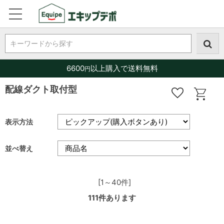
キーワードから探す
6600
以上購入で送料無料
円
配線ダクト取付型
表示方法
並べ替え
[1～40件]
111
件あります