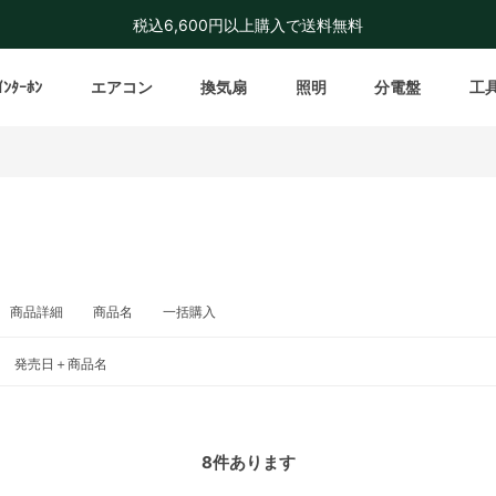
税込6,600円以上購入で送料無料
ｲﾝﾀｰﾎﾝ
エアコン
換気扇
照明
分電盤
工
商品詳細
商品名
一括購入
発売日＋商品名
8
件あります