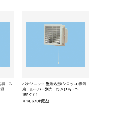
気扇 ス
パナソニック 壁埋込形(シロッコ)換気
認定品
扇 ルーバー別売 ひきひも FY-
15EK1/11
￥14,670(税込)