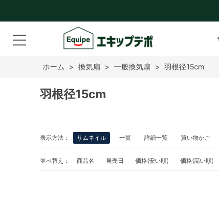
ホーム
>
換気扇
>
一般換気扇
>
羽根径15cm
羽根径15cm
表示方法：
サムネイル
一覧
詳細一覧
買い物かご
並べ替え：
商品名
発売日
価格(安い順)
価格(高い順)