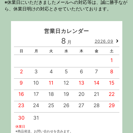
※休業日にいただきましたメールへの対応等は、誠に勝手なが
ら、休業日明けの対応とさせていただいております。
営業日カレンダー
8
2026.09
月
日
月
火
水
木
金
土
1
2
3
4
5
6
7
8
9
10
11
12
13
14
15
1
16
17
18
19
20
21
22
2
23
24
25
26
27
28
29
2
30
31
休業日
※商品発送、お問い合わせを含みます。