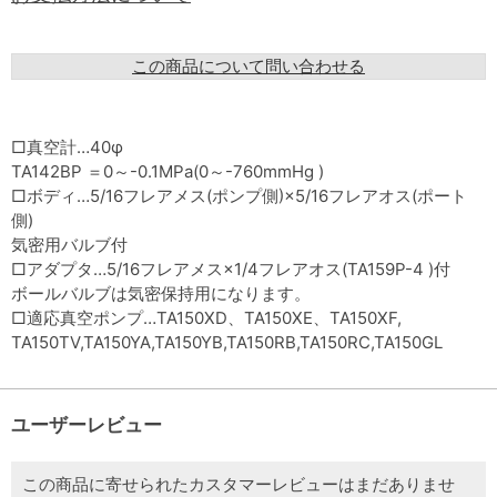
この商品について問い合わせる
□真空計…40φ
TA142BP ＝0～-0.1MPa(0～-760mmHg )
□ボディ…5/16フレアメス(ポンプ側)×5/16フレアオス(ポート
側)
気密用バルブ付
□アダプタ…5/16フレアメス×1/4フレアオス(TA159P-4 )付
ボールバルブは気密保持用になります。
□適応真空ポンプ…TA150XD、TA150XE、TA150XF,
TA150TV,TA150YA,TA150YB,TA150RB,TA150RC,TA150GL
ユーザーレビュー
この商品に寄せられたカスタマーレビューはまだありませ