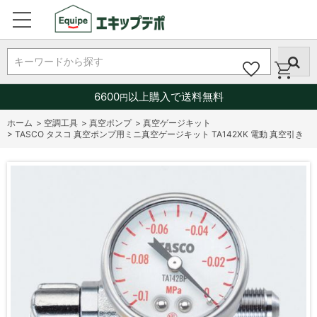
キーワードから探す
6600
以上購入で送料無料
円
ホーム
>
空調工具
>
真空ポンプ
>
真空ゲージキット
>
TASCO タスコ 真空ポンプ用ミニ真空ゲージキット TA142XK 電動 真空引き