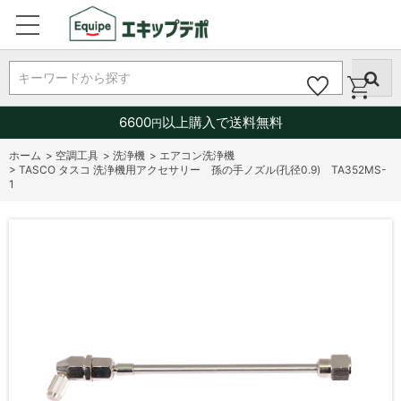
キーワードから探す
6600
以上購入で送料無料
円
ホーム
>
空調工具
>
洗浄機
>
エアコン洗浄機
>
TASCO タスコ 洗浄機用アクセサリー 孫の手ノズル(孔径0.9) TA352MS-
1