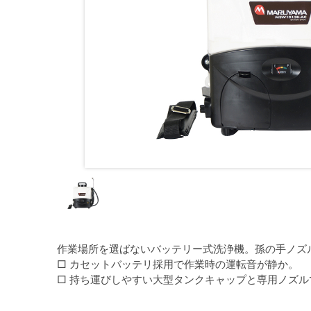
作業場所を選ばないバッテリー式洗浄機。孫の手ノズ
□ カセットバッテリ採用で作業時の運転音が静か。
□ 持ち運びしやすい大型タンクキャップと専用ノズ