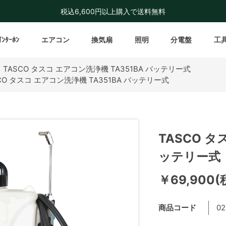
税込6,600円以上購入で送料無料
ｲﾝﾀｰﾎﾝ
エアコン
換気扇
照明
分電盤
工
>
TASCO タスコ エアコン洗浄機 TA351BA バッテリー式
CO タスコ エアコン洗浄機 TA351BA バッテリー式
TASCO タ
ッテリー式
￥69,900(
商品コード
02