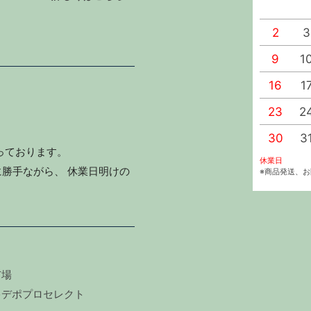
2
3
9
1
16
1
23
2
30
3
っております。
休業日
勝手ながら、 休業日明けの
※商品発送、
市場
キデポプロセレクト