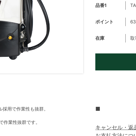
品番1
TA
ポイント
63
在庫
取
■
ル採用で作業性も抜群。
ルで作業性抜群です。
キャンセル・返
お支払方法につ