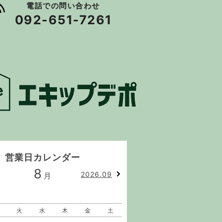
電話での問い合わせ
092-651-7261
営業日カレンダー
8
9
2026.09
月
月
火
水
木
金
土
日
月
火
水