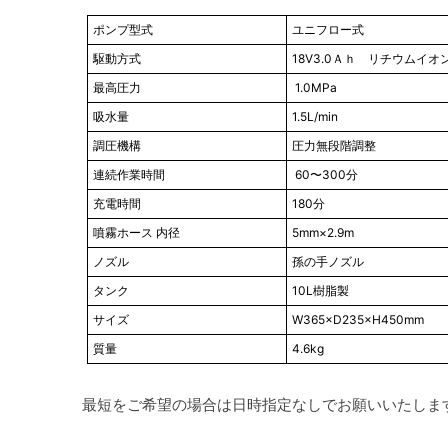
ポンプ型式
ユニフロー式
駆動方式
18V3.0Ａｈ リチウムイ
最高圧力
1.0MPa
吸水量
1.5L/min
調圧機構
圧力無段階調整
連続作業時間
60〜300分
充電時間
180分
噴霧ホース 内径
5mm×2.9m
ノズル
孫の手ノズル
タンク
10L樹脂製
サイズ
W365×D235×H450mm
質量
4.6kg
最短をご希望の場合は日時指定なしでお願いいたしま