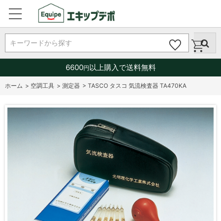
キーワードから探す
6600
以上購入で送料無料
円
ホーム
>
空調工具
>
測定器
>
TASCO タスコ 気流検査器 TA470KA