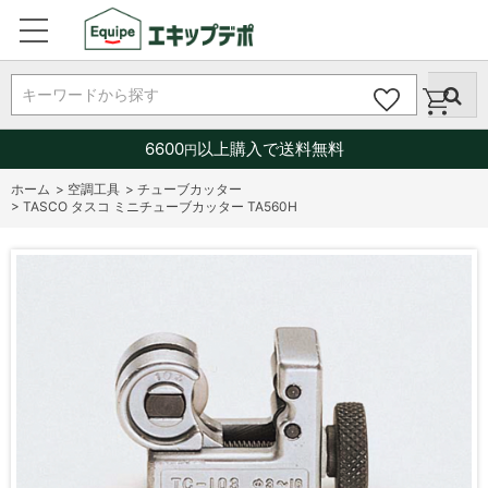
キーワードから探す
6600
以上購入で送料無料
円
ホーム
>
空調工具
>
チューブカッター
>
TASCO タスコ ミニチューブカッター TA560H