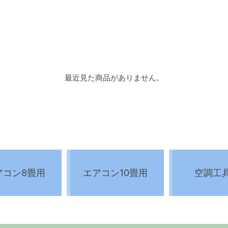
最近見た商品がありません。
アコン8畳用
エアコン10畳用
空調工