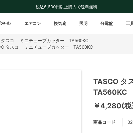
税込6,600円以上購入で送料無料
ｲﾝﾀｰﾎﾝ
エアコン
換気扇
照明
分電盤
工
O タスコ ミニチューブカッター TA560KC
SCO タスコ ミニチューブカッター TA560KC
TASCO
TA560KC
￥4,280(税
商品コード
02