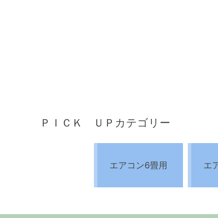
ＰＩＣＫ ＵＰカテゴリー
エアコン6畳用
エ