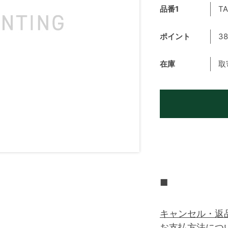
品番1
TA
ポイント
38
在庫
取
■
キャンセル・返
お支払方法につ