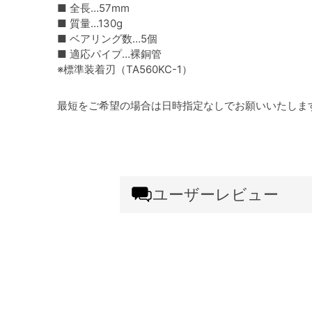
■ 全長…57mm
■ 質量…130g
■ ベアリング数…5個
■ 適応パイプ…裸銅管
※標準装着刃（TA560KC-1）
最短をご希望の場合は日時指定なしでお願いいたしま
ユーザーレビュー