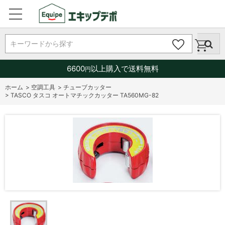
キーワードから探す
6600
以上購入で送料無料
円
ホーム
>
空調工具
>
チューブカッター
>
TASCO タスコ オートマチックカッター TA560MG-82