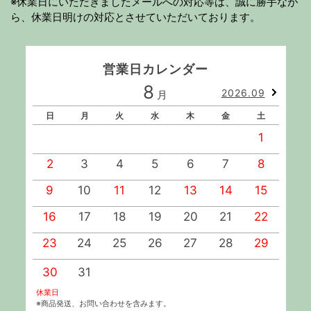
※休業日にいただきましたメールへの対応等は、誠に勝手なが
ら、休業日明けの対応とさせていただいております。
営業日カレンダー
8
2026.09
月
日
月
火
水
木
金
土
1
2
3
4
5
6
7
8
9
10
11
12
13
14
15
1
16
17
18
19
20
21
22
2
23
24
25
26
27
28
29
2
30
31
休業日
※商品発送、お問い合わせを含みます。