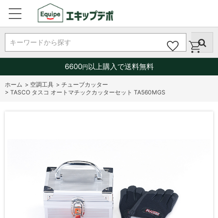
キーワードから探す
6600
以上購入で送料無料
円
ホーム
>
空調工具
>
チューブカッター
>
TASCO タスコ オートマチックカッターセット TA560MGS