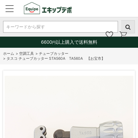
キーワードから探す
6600
以上購入で送料無料
円
ホーム
>
空調工具
>
チューブカッター
>
タスコ チューブカッター STA560A TA560A 【お宝市】