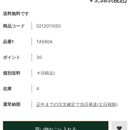
￥3,385(税込)
送料無料です
商品コード
0212011050
品番1
TA560A
ポイント
30
個別送料
￥0(税込)
在庫
4
通常納期
正午までの注文確定で当日発送(土日祝除)