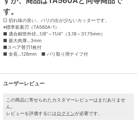
すが、商品はTA560Aと同等商品で
す。
□ 切れ味の良い、バリの出が少ないカッターです。
※標準装着刃（TA560A-1）
■ 適合銅管外径…1/8″～11/4″（3.18～31.75mm）
■ 最大肉厚…3mm
■スペア替刃1枚付
■ 全長…128mm ■ バリ取り用ナイフ付
ユーザーレビュー
この商品に寄せられたカスタマーレビューはまだありませ
ん。
レビューを評価するには
ログイン
が必要です。