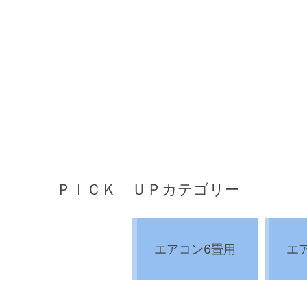
ＰＩＣＫ ＵＰカテゴリー
エアコン6畳用
エ