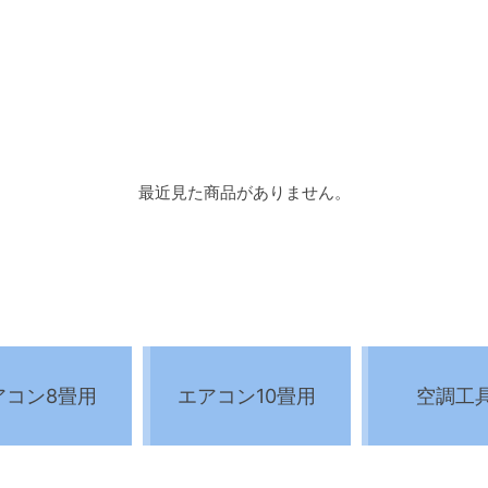
最近見た商品がありません。
アコン8畳用
エアコン10畳用
空調工