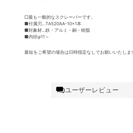
□最も一般的なスクレーパーです。
■付属刃…TA520AA-10×1本
■対象材…鉄・アルミ・銅・樹脂
■内径φ11～
最短をご希望の場合は日時指定なしでお願いいたしま
ユーザーレビュー