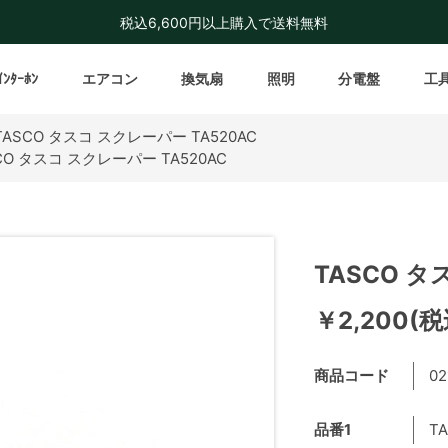
税込6,600円以上購入で送料無料
ｲﾝﾀｰﾎﾝ
エアコン
換気扇
照明
分電盤
工
TASCO タスコ スクレーパー TA520AC
CO タスコ スクレーパー TA520AC
TASCO タ
￥2,200(税
商品コード
02
品番1
TA