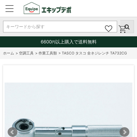
キーワードから探す
6600
以上購入で送料無料
円
ホーム
>
空調工具
>
作業工具類
>
TASCO タスコ 全ネジレンチ TA732CG