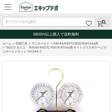
キーワードから探す
6600
以上購入で送料無料
円
ホーム
>
空調工具
>
マニホールド
>
R404A/R407C/R507A/R134a用
>
TASCO タスコ R404A R407C R507A R134a用 サイトグラス付ゲージマ
ニホールドキット TA124A-2