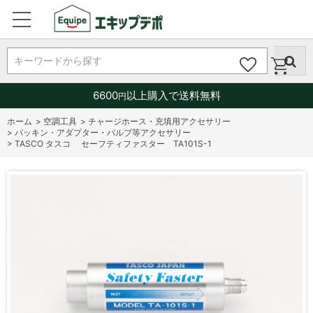
キーワードから探す
6600
以上購入で送料無料
円
ホーム
>
空調工具
>
チャージホース・充填用アクセサリー
>
パッキン・アダプター・バルブ等アクセサリー
>
TASCO タスコ セーフティファスター TA101S-1