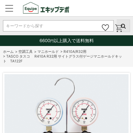
キーワードから探す
6600
以上購入で送料無料
円
ホーム
>
空調工具
>
マニホールド
>
R410A/R32用
>
TASCO タスコ R410A R32用 サイトグラス付ゲージマニホールドキッ
ト TA122F