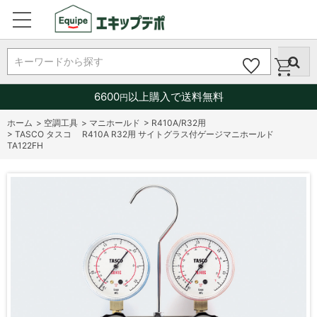
キーワードから探す
6600
以上購入で送料無料
円
ホーム
>
空調工具
>
マニホールド
>
R410A/R32用
>
TASCO タスコ R410A R32用 サイトグラス付ゲージマニホールド
TA122FH