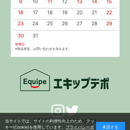
9
10
11
12
13
14
15
1
16
17
18
19
20
21
22
2
23
24
25
26
27
28
29
2
30
31
休業日
※商品発送、お問い合わせを含みます。
楽天市場デンキデポプロセレクト
当サイトでは、サイトの利便性向上のため、クッ
キー(Cookie)を使用しています。
プライバシーポ
承諾する