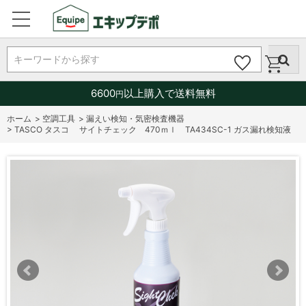
キーワードから探す
6600
以上購入で送料無料
円
ホーム
>
空調工具
>
漏えい検知・気密検査機器
>
TASCO タスコ サイトチェック 470ｍｌ TA434SC-1 ガス漏れ検知液