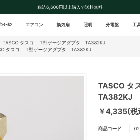
税込6,600円以上購入で送料無料
ｲﾝﾀｰﾎﾝ
エアコン
換気扇
照明
分電盤
工
>
TASCO タスコ T型ゲージアダプタ TA382KJ
CO タスコ T型ゲージアダプタ TA382KJ
TASCO
TA382KJ
￥4,335(税
商品コード
02