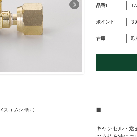
品番1
TA
ポイント
39
在庫
取
■
アメス（ ムシ押付）
キャンセル・返
お支払方法につ