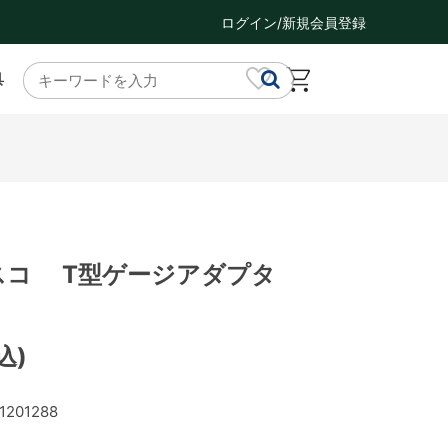
ログイン/新規会員登録
具
 タスコ T型ゲージアダプタ
込)
1201288