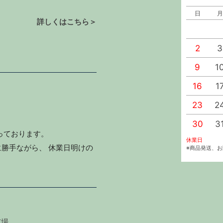
日
月
詳しくはこちら＞
2
3
9
1
16
1
23
2
30
3
っております。
休業日
勝手ながら、 休業日明けの
※商品発送、
市場