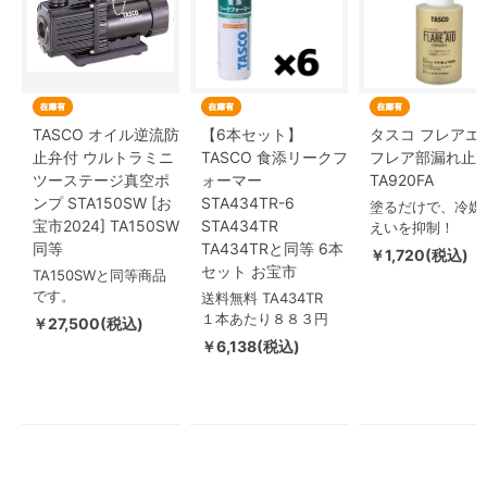
TASCO オイル逆流防
【6本セット】
タスコ フレアエ
止弁付 ウルトラミニ
TASCO 食添リークフ
フレア部漏れ止
ツーステージ真空ポ
ォーマー
TA920FA
ンプ STA150SW [お
STA434TR-6
塗るだけで、冷媒
宝市2024] TA150SW
STA434TR
えいを抑制！
同等
TA434TRと同等 6本
￥1,720(税込)
セット お宝市
TA150SWと同等商品
です。
送料無料 TA434TR
１本あたり８８３円
￥27,500(税込)
￥6,138(税込)