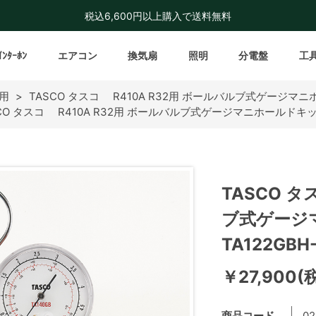
税込6,600円以上購入で送料無料
ｲﾝﾀｰﾎﾝ
エアコン
換気扇
照明
分電盤
工
2用
>
TASCO タスコ R410A R32用 ボールバルブ式ゲージマニホ
CO タスコ R410A R32用 ボールバルブ式ゲージマニホールドキット
TASCO タ
ブ式ゲージ
TA122GBH
￥27,900(
商品コード
02