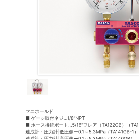
マニホールド
■ ゲージ取付ネジ…1/8″NPT
■ ホース接続ポート…5/16″フレア（TA122GB）（TA1
連成計・圧力計|低圧側ー0.1～5.3MPa（TA141GB-1）
連成計・圧力計|高圧側ー0.1～5.3MPa（TA140GB）