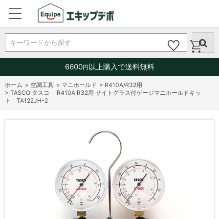
キーワードから探す
6600
以上購入で送料無料
円
ホーム
>
空調工具
>
マニホールド
>
R410A/R32用
>
TASCO タスコ R410A R32用 サイトグラス付ゲージマニホールドキッ
ト TA122JH-2