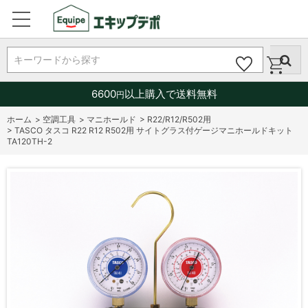
キーワードから探す
6600
以上購入で送料無料
円
ホーム
>
空調工具
>
マニホールド
>
R22/R12/R502用
>
TASCO タスコ R22 R12 R502用 サイトグラス付ゲージマニホールドキット
TA120TH-2