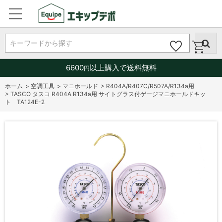
キーワードから探す
6600
以上購入で送料無料
円
ホーム
>
空調工具
>
マニホールド
>
R404A/R407C/R507A/R134a用
>
TASCO タスコ R404A R134a用 サイトグラス付ゲージマニホールドキッ
ト TA124E-2