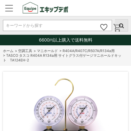
キーワードから探す
6600
以上購入で送料無料
円
ホーム
>
空調工具
>
マニホールド
>
R404A/R407C/R507A/R134a用
>
TASCO タスコ R404A R134a用 サイトグラス付ゲージマニホールドキッ
ト TA124EH-2