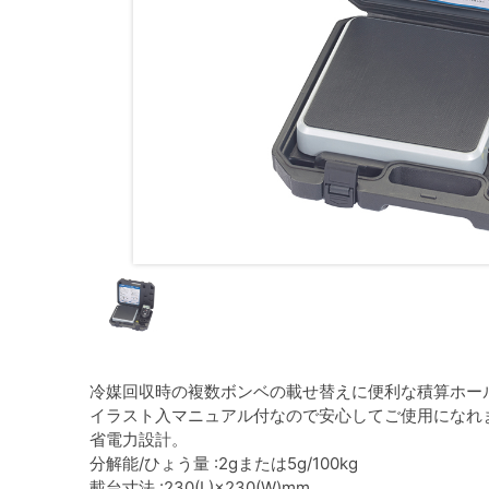
冷媒回収時の複数ボンベの載せ替えに便利な積算ホー
イラスト入マニュアル付なので安心してご使用になれ
省電力設計。
分解能/ひょう量 :2gまたは5g/100kg
載台寸法 :230(L)×230(W)mm