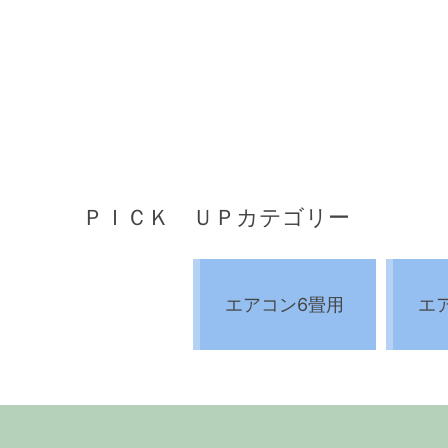
ＰＩＣＫ ＵＰカテゴリー
エアコン6畳用
エ