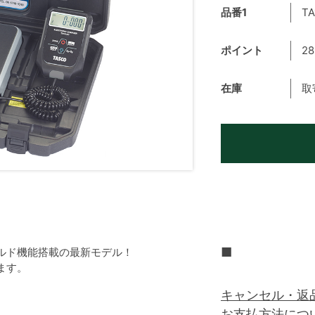
品番1
TA
ポイント
28
在庫
取
■
ルド機能搭載の最新モデル！
ます。
キャンセル・返
お支払方法につ