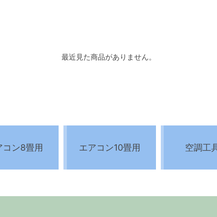
最近見た商品がありません。
アコン8畳用
エアコン10畳用
空調工