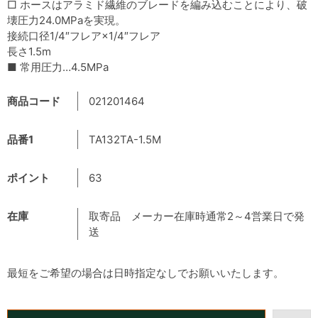
□ ホースはアラミド繊維のブレードを編み込むことにより、破
壊圧力24.0MPaを実現。
接続口径1/4″フレア×1/4″フレア
長さ1.5m
■ 常用圧力…4.5MPa
商品コード
021201464
品番1
TA132TA-1.5M
ポイント
63
在庫
取寄品 メーカー在庫時通常2～4営業日で発
送
最短をご希望の場合は日時指定なしでお願いいたします。