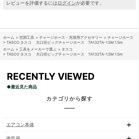
レビューを評価するには
ログイン
が必要です。
ホーム
>
空調工具
>
チャージホース・充填用アクセサリー
>
チャージホース
>
TASCO タスコ 大口径ビッグチャージホース TA132TA-1.5M 1.5m
ホーム
>
工具をメーカーで選ぶ
>
タスコ
>
TASCO タスコ 大口径ビッグチャージホース TA132TA-1.5M 1.5m
RECENTLY VIEWED
●最近見た商品
カテゴリから探す
エアコン本体
換気扇