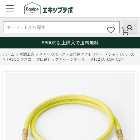
キーワードから探す
6600
以上購入で送料無料
円
ホーム
>
空調工具
>
チャージホース・充填用アクセサリー
>
チャージホース
>
TASCO タスコ 大口径ビッグチャージホース TA132TA-1.5M 1.5m