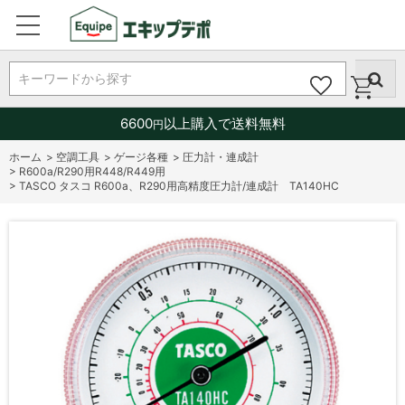
キーワードから探す
6600
以上購入で送料無料
円
ホーム
>
空調工具
>
ゲージ各種
>
圧力計・連成計
>
R600a/R290用R448/R449用
>
TASCO タスコ R600a、R290用高精度圧力計/連成計 TA140HC