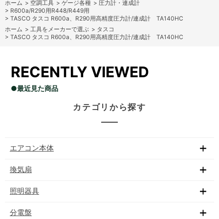
ホーム
>
空調工具
>
ゲージ各種
>
圧力計・連成計
>
R600a/R290用R448/R449用
>
TASCO タスコ R600a、R290用高精度圧力計/連成計 TA140HC
ホーム
>
工具をメーカーで選ぶ
>
タスコ
>
TASCO タスコ R600a、R290用高精度圧力計/連成計 TA140HC
RECENTLY VIEWED
●最近見た商品
カテゴリから探す
エアコン本体
換気扇
照明器具
分電盤