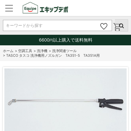
キーワードから探す
6600
以上購入で送料無料
円
ホーム
>
空調工具
>
洗浄機
>
洗浄関連ツール
>
TASCO タスコ 洗浄機用ノズルガン TA351-5 TA351A用