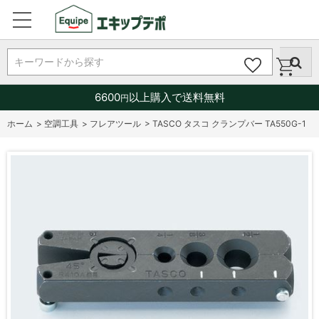
キーワードから探す
6600
以上購入で送料無料
円
ホーム
>
空調工具
>
フレアツール
>
TASCO タスコ クランプバー TA550G-1