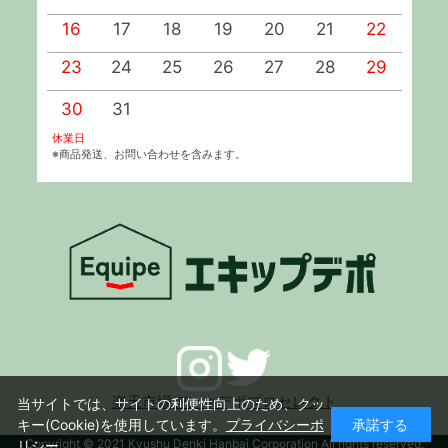
16
17
18
19
20
21
22
2
23
24
25
26
27
28
29
2
30
31
休業日
※商品発送、お問い合わせを含みます。
楽天市場デンキデポプロセレクト
当サイトでは、サイトの利便性向上のため、クッ
キー(Cookie)を使用しています。
プライバシーポ
承諾する
Copyright © 2021 Kyushu Denki Hanbai Corporation All rights reserved.
リシー