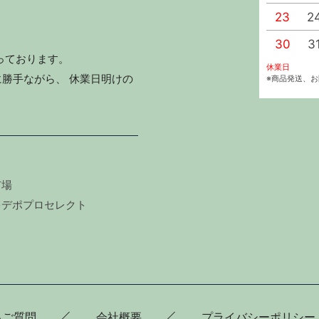
23
2
30
3
っております。
休業日
勝手ながら、 休業日明けの
※商品発送、
市場
キデポプロセレクト
るご質問
会社概要
プライバシーポリシー