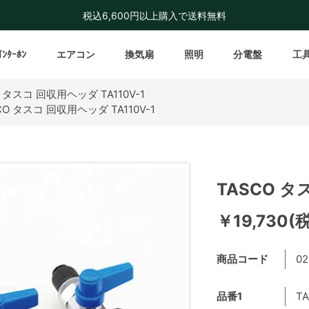
税込6,600円以上購入で送料無料
ｲﾝﾀｰﾎﾝ
エアコン
換気扇
照明
分電盤
工
O タスコ 回収用ヘッダ TA110V-1
CO タスコ 回収用ヘッダ TA110V-1
TASCO タ
￥19,730(
商品コード
02
品番1
TA