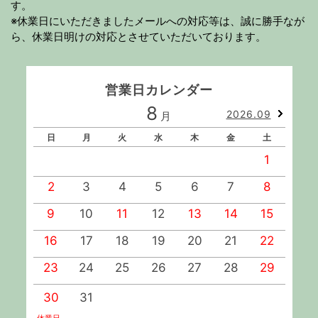
す。
※休業日にいただきましたメールへの対応等は、誠に勝手なが
ら、休業日明けの対応とさせていただいております。
営業日カレンダー
8
2026.09
月
日
月
火
水
木
金
土
1
2
3
4
5
6
7
8
9
10
11
12
13
14
15
1
16
17
18
19
20
21
22
2
23
24
25
26
27
28
29
2
30
31
休業日