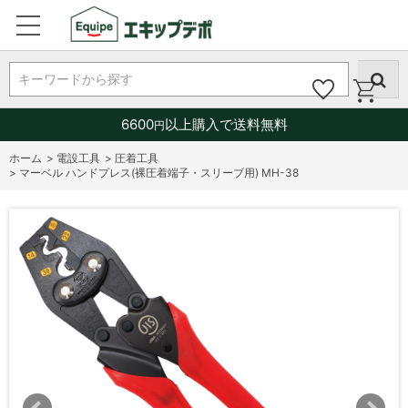
キーワードから探す
6600
以上購入で送料無料
円
ホーム
>
電設工具
>
圧着工具
>
マーベル ハンドプレス(裸圧着端子・スリーブ用) MH-38