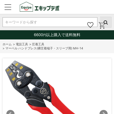
キーワードから探す
6600
以上購入で送料無料
円
ホーム
>
電設工具
>
圧着工具
>
マーベル ハンドプレス(裸圧着端子・スリーブ用) MH-14