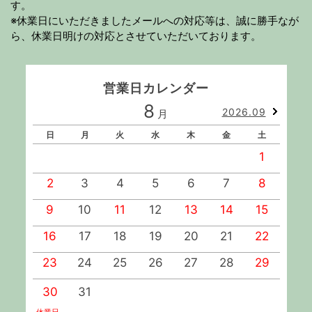
す。
※休業日にいただきましたメールへの対応等は、誠に勝手なが
ら、休業日明けの対応とさせていただいております。
営業日カレンダー
8
2026.09
月
日
月
火
水
木
金
土
1
2
3
4
5
6
7
8
9
10
11
12
13
14
15
1
16
17
18
19
20
21
22
2
23
24
25
26
27
28
29
2
30
31
休業日