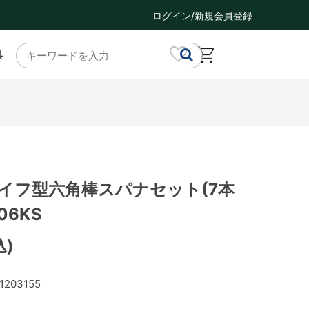
ログイン/新規会員登録
具
ナイフ型六角棒スパナセット(7本
06KS
込)
1203155