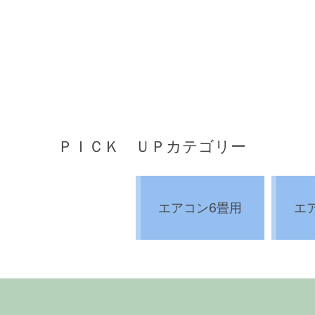
ＰＩＣＫ ＵＰカテゴリー
エアコン6畳用
エ