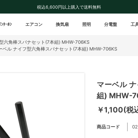
税込6,600円以上購入で送料無料
ｲﾝﾀｰﾎﾝ
エアコン
換気扇
照明
分電盤
工
六角棒スパナセット(7本組) MHW-706KS
ーベル ナイフ型六角棒スパナセット(7本組) MHW-706KS
マーベル 
組) MHW-7
￥1,100(税
商品コード
02