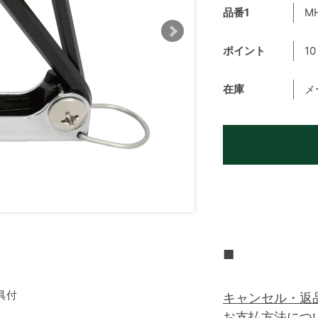
品番1
M
ポイント
10
在庫
メ
■
具付
キャンセル・返
お支払方法につ