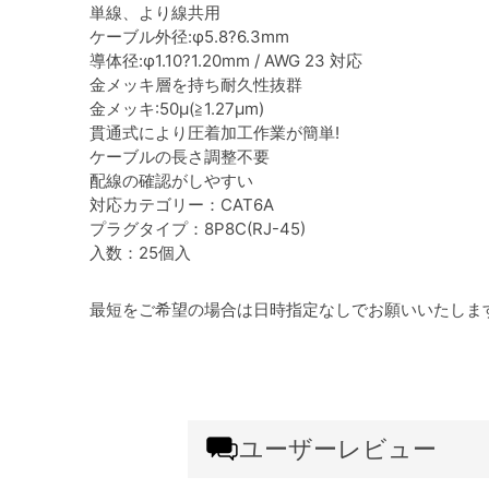
単線、より線共用
ケーブル外径:φ5.8?6.3mm
導体径:φ1.10?1.20mm / AWG 23 対応
金メッキ層を持ち耐久性抜群
金メッキ:50μ(≧1.27μm)
貫通式により圧着加工作業が簡単!
ケーブルの長さ調整不要
配線の確認がしやすい
対応カテゴリー：CAT6A
プラグタイプ：8P8C(RJ-45)
入数：25個入
最短をご希望の場合は日時指定なしでお願いいたしま
ユーザーレビュー