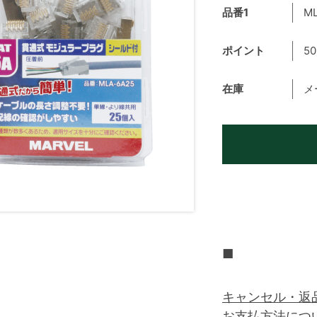
品番1
ML
ポイント
50
在庫
メ
■
キャンセル・返
お支払方法につ