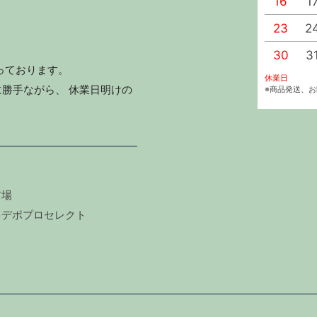
16
1
23
2
30
3
っております。
休業日
勝手ながら、 休業日明けの
※商品発送、
市場
キデポプロセレクト