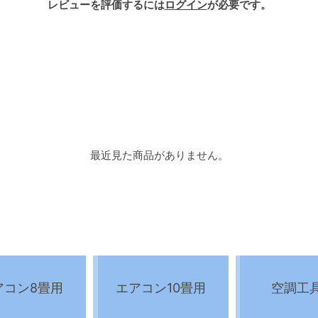
レビューを評価するには
ログイン
が必要です。
最近見た商品がありません。
アコン8畳用
エアコン10畳用
空調工