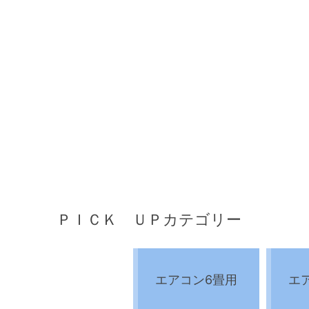
ＰＩＣＫ ＵＰカテゴリー
エアコン6畳用
エ