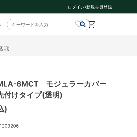
ログイン/新規会員登録
具
透明)
LA-6MCT モジュラーカバー
先付けタイプ(透明)
込)
1203206