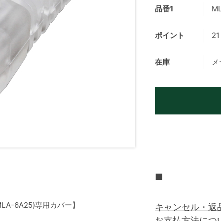
品番1
M
ポイント
21
在庫
メ
■
MLA-6A25)専用カバー】
キャンセル・返
お支払方法につ