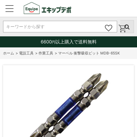
キーワードから探す
6600
以上購入で送料無料
円
ホーム
>
電設工具
>
作業工具
>
マーベル 衝撃吸収ビット MDB-65SK