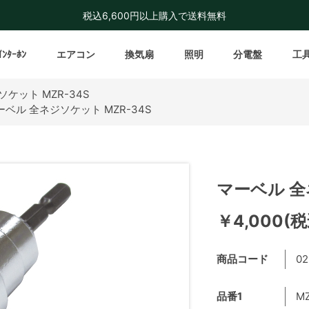
税込6,600円以上購入で送料無料
ｲﾝﾀｰﾎﾝ
エアコン
換気扇
照明
分電盤
工
ケット MZR-34S
ーベル 全ネジソケット MZR-34S
マーベル 全
￥4,000(税
商品コード
02
品番1
M