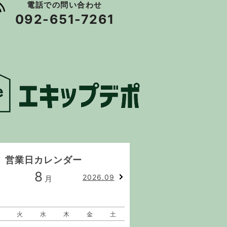
電話での問い合わせ
092-651-7261
営業日カレンダー
8
9
2026.09
月
月
火
水
木
金
土
日
月
火
水