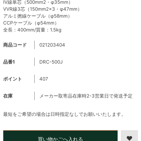
IV線単芯（500mm2・φ35mm）
VVR線3芯（150mm2×3・φ47mm）
アルミ撚線ケーブル（φ58mm）
CCPケーブル（φ54mm）
全長：400mm/質量：1.5kg
商品コード
021203404
品番1
DRC-500J
ポイント
407
在庫
メーカー取寄品在庫時2-3営業日で発送予定
最短をご希望の場合は日時指定なしでお願いいたします。